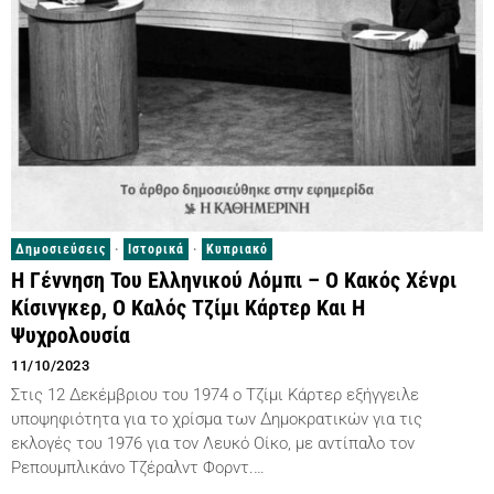
Δημοσιεύσεις
·
Ιστορικά
·
Κυπριακό
Η Γέννηση Του Ελληνικού Λόμπι – Ο Κακός Χένρι
Κίσινγκερ, Ο Καλός Τζίμι Κάρτερ Και Η
Ψυχρολουσία
11/10/2023
Στις 12 Δεκέμβριου του 1974 ο Τζίμι Κάρτερ εξήγγειλε
υποψηφιότητα για το χρίσμα των Δημοκρατικών για τις
εκλογές του 1976 για τον Λευκό Οίκο, με αντίπαλο τον
Ρεπουμπλικάνο Τζέραλντ Φορντ.…