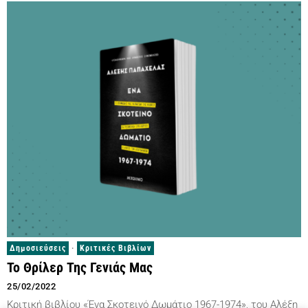
Δημοσιεύσεις
·
Κριτικές Βιβλίων
Το Θρίλερ Της Γενιάς Μας
25/02/2022
Κριτική βιβλίου «Ένα Σκοτεινό Δωμάτιο 1967-1974», του Αλέξη