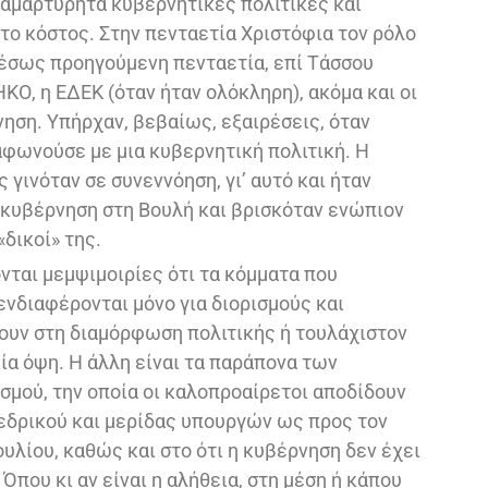
ιαμαρτύρητα κυβερνητικές πολιτικές και
ο κόστος. Στην πενταετία Χριστόφια τον ρόλο
μέσως προηγούμενη πενταετία, επί Τάσσου
ΚΟ, η ΕΔΕΚ (όταν ήταν ολόκληρη), ακόμα και οι
νηση. Υπήρχαν, βεβαίως, εξαιρέσεις, όταν
αφωνούσε με μια κυβερνητική πολιτική. Η
γινόταν σε συνεννόηση, γι’ αυτό και ήταν
η κυβέρνηση στη Βουλή και βρισκόταν ενώπιον
«δικοί» της.
νται μεμψιμοιρίες ότι τα κόμματα που
νδιαφέρονται μόνο για διορισμούς και
ουν στη διαμόρφωση πολιτικής ή τουλάχιστον
μία όψη. Η άλλη είναι τα παράπονα των
σμού, την οποία οι καλοπροαίρετοι αποδίδουν
οεδρικού και μερίδας υπουργών ως προς τον
υλίου, καθώς και στο ότι η κυβέρνηση δεν έχει
Όπου κι αν είναι η αλήθεια, στη μέση ή κάπου