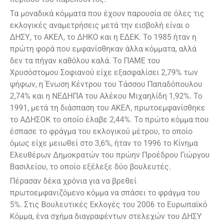
Τα μοναδικά κόμματα που έχουν παρουσία σε όλες τις
εκλογικές αναμετρήσεις μετά την εισβολή είναι ο
ΔΗΣΥ, το ΑΚΕΛ, το ΔΗΚΟ και η ΕΔΕΚ. Το 1985 ήταν η
πρώτη φορά που εμφανίσθηκαν άλλα κόμματα, αλλά
δεν τα πήγαν καθόλου καλά. Το ΠΑΜΕ του
Χρυσόστομου Σοφιανού είχε εξασφαλίσει 2,79% των
ψήφων, η Ένωση Κέντρου του Τάσσου Παπαδόπουλου
2,74% και η ΝΕΔΗΠΑ του Αλέκου Μιχαηλίδη 1,92%. Το
1991, μετά τη διάσπαση του ΑΚΕΛ, πρωτοεμφανίσθηκε
το ΑΔΗΣΟΚ το οποίο έλαβε 2,44%. Το πρώτο κόμμα που
έσπασε το φράγμα του εκλογικού μέτρου, το οποίο
όμως είχε μειωθεί στο 3,6%, ήταν το 1996 το Κίνημα
Ελευθέρων Δημοκρατών του πρώην Προέδρου Γιώργου
Βασιλείου, το οποίο εξέλεξε δύο βουλευτές.
Πέρασαν δέκα χρόνια για να βρεθεί
πρωτοεμφανιζόμενο κόμμα να σπάσει το φράγμα του
5%. Στις Βουλευτικές Εκλογές του 2006 το Ευρωπαϊκό
Κόμμα, ένα σχήμα διαγραφέντων στελεχών του ΔΗΣΥ