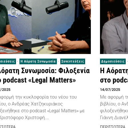
σιεύσεις
·
Η Αόρατη Συνωμοσία
·
Συνεντεύξεις
Δημοσιεύσεις
·
Αόρατη Συνωμοσία: Φιλοξενία
Η Αόρατη
 podcast «Legal Matters»
στο podc
7/2025
14/07/2025
φορμή την κυκλοφορία του νέου του
Με αφορμή τ
ίου, ο Ανδρέας Χατζηκυριάκος
βιβλίου, ο Α
ξενήθηκε στο podcast «Legal Matters» με
φιλοξενήθηκε
Χριστόφορο Χριστοφή.…
Γιάννη Διανέ
ΣΣΟΤΕΡΑ
ΠΕΡΙΣΣΟΤΕΡΑ