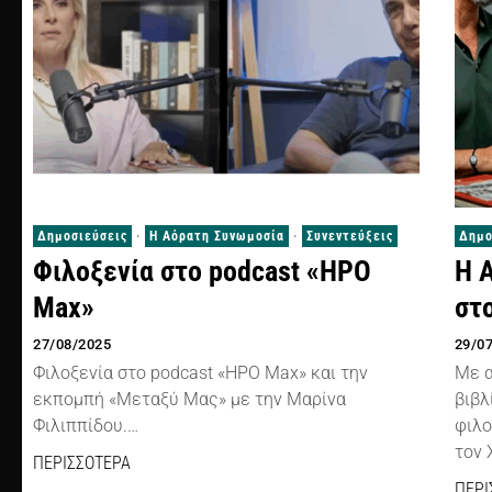
Δημοσιεύσεις
·
Η Αόρατη Συνωμοσία
·
Συνεντεύξεις
Δημο
Φιλοξενία στο podcast «HPO
Η 
Max»
στο
27/08/2025
29/0
Φιλοξενία στο podcast «HPO Max» και την
Με α
εκπομπή «Μεταξύ Μας» με την Μαρίνα
βιβλ
Φιλιππίδου.…
φιλο
τον 
ΠΕΡΙΣΣΟΤΕΡΑ
ΠΕΡΙ