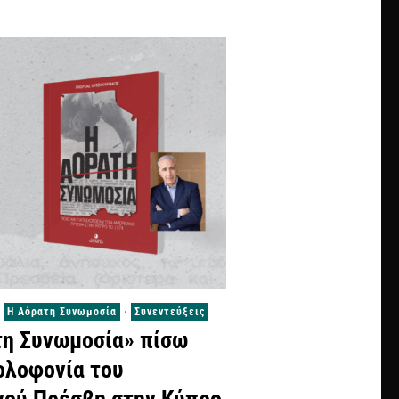
Η Αόρατη Συνωμοσία
·
Συνεντεύξεις
τη Συνωμοσία» πίσω
ολοφονία του
νού Πρέσβη στην Κύπρο