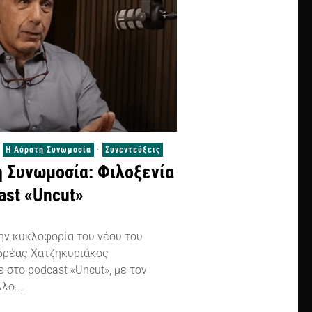
Η Αόρατη Συνωμοσία
·
Συνεντεύξεις
 Συνωμοσία: Φιλοξενία
ast «Uncut»
ην κυκλοφορία του νέου του
νδρέας Χατζηκυριάκος
 στο podcast «Uncut», με τον
λλο.…