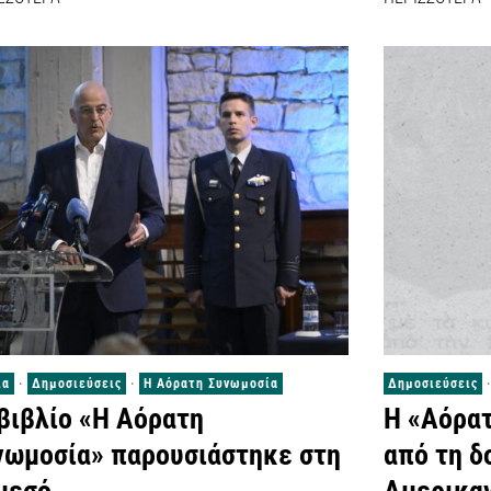
ία
·
Δημοσιεύσεις
·
Η Αόρατη Συνωμοσία
Δημοσιεύσεις
·
 βιβλίο «Η Αόρατη
Η «Αόρα
νωμοσία» παρουσιάστηκε στη
από τη δ
μεσό
Αμερικα