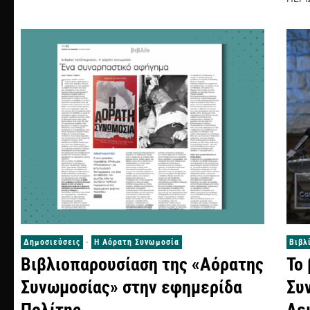
Δημοσιεύσεις
·
Η Αόρατη Συνωμοσία
Βιβλ
Βιβλιοπαρουσίαση της «Αόρατης
Το
Συνωμοσίας» στην εφημερίδα
Συ
Πολίτης
Λε