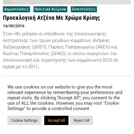
Δημοσιεύσεις
·
Πολιτικά Κείμενα
·
Συνεντεύξεις
Προεκλογική Ατζένα Με Χρώμα Κρίσης
16/05/2016
Στον «Φ» μίλησαν οι υπεύθυνοι της επικοινωνιακής
εκστρατείας των τριών μεγάλων κομμάτων, Ανδρέας
Χαζηκυριάκος (ΔΗΣΥ), Πάμπος Παπαγεωργίου (ΑΚΕΛ) και
Κώστας Παναγόπουλος (ΔΗΚΟ), οι οποίοι συγκρίνουν την
επικοινωνιακή και στρατηγικής των κομμάτωντο 2016 σε
σχέση με το 2011…
We use cookies on our website to give you the most
All rights reserved | Πολιτική Απορρήτου GDPR
relevant experience by remembering your preferences and
repeat visits. By clicking “Accept All”, you consent to the
use of ALL the cookies. However, you may visit "Cookie
Settings" to provide a controlled consent.
Cookie Settings
Accept All
Reject All