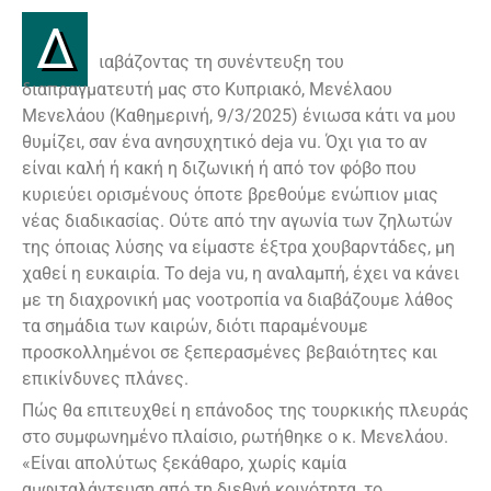
Δ
ιαβάζοντας τη συνέντευξη του
διαπραγματευτή μας στο Κυπριακό, Μενέλαου
Μενελάου (Καθημερινή, 9/3/2025) ένιωσα κάτι να μου
θυμίζει, σαν ένα ανησυχητικό deja vu. Όχι για το αν
είναι καλή ή κακή η διζωνική ή από τον φόβο που
κυριεύει ορισμένους όποτε βρεθούμε ενώπιον μιας
νέας διαδικασίας. Ούτε από την αγωνία των ζηλωτών
της όποιας λύσης να είμαστε έξτρα χουβαρντάδες, μη
χαθεί η ευκαιρία. Το deja vu, η αναλαμπή, έχει να κάνει
με τη διαχρονική μας νοοτροπία να διαβάζουμε λάθος
τα σημάδια των καιρών, διότι παραμένουμε
προσκολλημένοι σε ξεπερασμένες βεβαιότητες και
επικίνδυνες πλάνες.
Πώς θα επιτευχθεί η επάνοδος της τουρκικής πλευράς
στο συμφωνημένο πλαίσιο, ρωτήθηκε ο κ. Μενελάου.
«Είναι απολύτως ξεκάθαρο, χωρίς καμία
αμφιταλάντευση από τη διεθνή κοινότητα, το