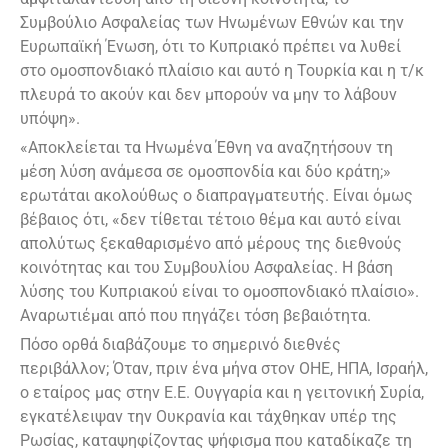
Συμβούλιο Ασφαλείας των Ηνωμένων Εθνών και την
Ευρωπαϊκή Ένωση, ότι το Κυπριακό πρέπει να λυθεί
στο ομοσπονδιακό πλαίσιο και αυτό η Τουρκία και η τ/κ
πλευρά το ακούν και δεν μπορούν να μην το λάβουν
υπόψη».
«Αποκλείεται τα Ηνωμένα Έθνη να αναζητήσουν τη
μέση λύση ανάμεσα σε ομοσπονδία και δύο κράτη;»
ερωτάται ακολούθως ο διαπραγματευτής. Είναι όμως
βέβαιος ότι, «δεν τίθεται τέτοιο θέμα και αυτό είναι
απολύτως ξεκαθαρισμένο από μέρους της διεθνούς
κοινότητας και του Συμβουλίου Ασφαλείας. Η βάση
λύσης του Κυπριακού είναι το ομοσπονδιακό πλαίσιο».
Αναρωτιέμαι από που πηγάζει τόση βεβαιότητα.
Πόσο ορθά διαβάζουμε το σημερινό διεθνές
περιβάλλον; Όταν, πριν ένα μήνα στον ΟΗΕ, ΗΠΑ, Ισραήλ,
ο εταίρος μας στην Ε.Ε. Ουγγαρία και η γειτονική Συρία,
εγκατέλειψαν την Ουκρανία και τάχθηκαν υπέρ της
Ρωσίας, καταψηφίζοντας ψήφισμα που καταδίκαζε τη