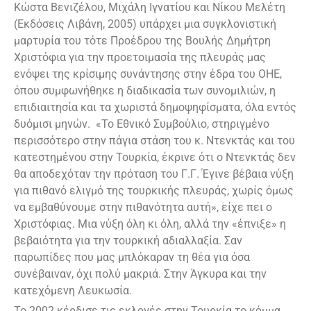
Κώστα Βενιζέλου, Μιχάλη Ιγνατίου και Νίκου Μελέτη
(Εκδόσεις Λιβάνη, 2005) υπάρχει μια συγκλονιστική
μαρτυρία του τότε Προέδρου της Βουλής Δημήτρη
Χριστόφια για την προετοιμασία της πλευράς μας
ενόψει της κρίσιμης συνάντησης στην έδρα του ΟΗΕ,
όπου συμφωνήθηκε η διαδικασία των συνομιλιών, η
επιδιαιτησία και τα χωριστά δημοψηφίσματα, όλα εντός
δυόμισι μηνών. «Το Εθνικό Συμβούλιο, στηριγμένο
περισσότερο στην πάγια στάση του κ. Ντενκτάς και του
κατεστημένου στην Τουρκία, έκρινε ότι ο Ντενκτάς δεν
θα αποδεχόταν την πρόταση του Γ.Γ. Έγινε βέβαια νύξη
για πιθανό ελιγμό της τουρκικής πλευράς, χωρίς όμως
να εμβαθύνουμε στην πιθανότητα αυτή», είχε πει ο
Χριστόφιας. Μια νύξη όλη κι όλη, αλλά την «έπνιξε» η
βεβαιότητα για την τουρκική αδιαλλαξία. Σαν
παρωπίδες που μας μπλόκαραν τη θέα για όσα
συνέβαιναν, όχι πολύ μακριά. Στην Άγκυρα και την
κατεχόμενη Λευκωσία.
Το 2002 κέρδισε τις εκλογές στην Τουρκία το κόμμα