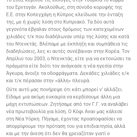
του Ερντογάν. Ακολούθως, στη σύνοδο κορυφής της
Ε.Ε. στην Κοπεγχάγη η Κύπρος κλείδωσε την ένταξη
της, με ή χωρίς λύση στο Κυπριακό. Τα δύο αυτά
γεγονότα έβγαλαν στους δρόμους των κατεχομένων
χιλιάδες τ/κ που διαδήλωναν υπέρ της λύσης και κατά
του Ντενκτάς. Βλέπαμε με έκπληξη και συμπάθεια τις
διαδηλώσεις, λες κι αυτές συνέβαιναν στην Κορέα. Τον
Απρίλιο του 2003, ο Ντενκτάς, είτε για να εκτονώσει τα
πράγματα είτε διότι τον ανάγκασε η νέα ηγεσία στην
Άγκυρα, άνοιξε τα οδοφράγματα. Δεκάδες χιλιάδες ε/κ
και τ/κ πέρασαν στην «άλλη» πλευρά.
Ούτε αυτό μας πονήρεψε ότι κάτι μπορεί ν’ αλλάζει.
Είδαμε μια ακόμη ευκαιρία να κερδίσουμε άλλη μια
μάχη εντυπώσεων. Ζητήσαμε από τον Γ.Γ. να αναλάβει
νέα πρωτοβουλία για λύση. Ο Κόφι Αναν μας κάλεσε
στη Νέα Υόρκη. Πήγαμε, έχοντας προαποφασίσει να
απορρίψουμε την πρόταση του για επιδιαιτησία, αλλά
και με την άνεση ότι δεν θα χρειαζόταν γιατί ο